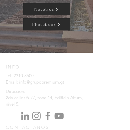
Nosotros
Photobook
INFO
Tel:
2310-8600
Email:
info@grupopremium.gt
Dirección:
2da calle 05-77, zona 14, Edificio Altum,
nivel 5.
CONTÁCTANOS