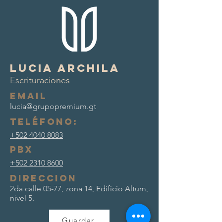
Lucia Archila
Escrituraciones
Email
lucia@grupopremium.gt
Teléfono:
+502 4040 8083
pbx
+502 2310 8600
Direccion
2da calle 05-77, zona 14, Edificio Altum,
nivel 5.
Guardar