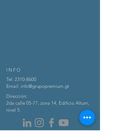
INFO
Tel:
2310-8600
Email:
info@grupopremium.gt
Dirección:
2da calle 05-77, zona 14, Edificio Altum,
nivel 5.
CONTÁCTANOS