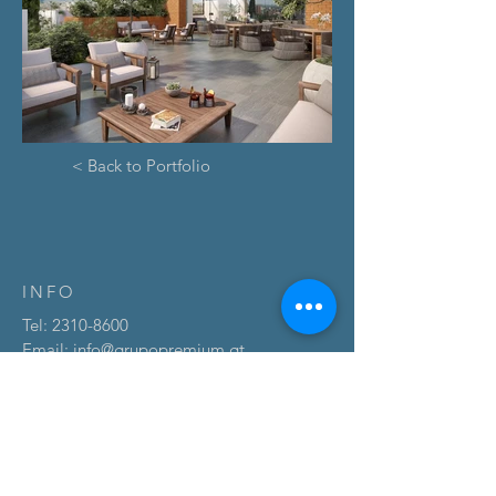
< Back to Portfolio
INFO
Tel:
2310-8600
Email:
info@grupopremium.gt
Dirección:
2da calle 05-77, zona 14, Edificio Altum,
nivel 5.